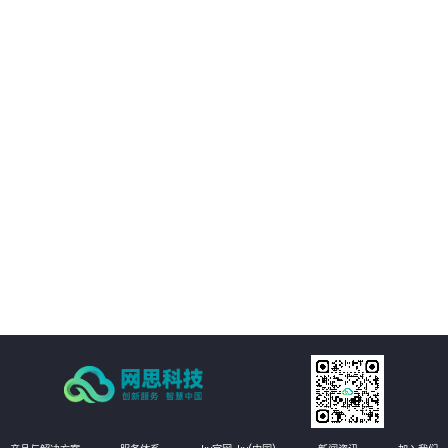
02
整。
IT资产可视化管理：在三维环境中通过鼠标点击实现楼层、机房、机房子区
域、机柜、设备的分级直接浏览。实现机房可用性动态统计，包括空间可用
性、用电量分布、温湿度分布情况和机房承重分布情况统计。当上架设备物理
位置发生变化时，设备位置根据数据库变化自动变更。用户也可通过维护工具
03
自行调整。
机房环境监控可视化管理：在三维环境中以虚拟现实的方式来展示传统环境监
控系统，给管理员一个更加贴近现实场景的操作环境，进一步提升了操作体
验。极大的提高的机房监控管理的人性化、真实化。
04
配线可视化管理：配线可视化管理功能模块以三维可视化形式直观呈现链路连
接，实现对设备端口和连接线缆（基础布线和跳线）的管理，可以有效提升数
据中心配线的管理水平。
05
统计可视化管理：可视化管理系统可以树形数据呈现和三维场景展现两种方式
同时表现机房和机柜整体使用情况，对于已用空间和可用空间进行精确统计和
展现。