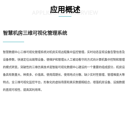
应用概述
APPLICATION OVERVIEW
智慧机房三维可视化管理系统
智慧数据中心三维可视化管理系统对机房实现远程集中监控管理，实时动态呈现设备告警信息及
设备参数，快速定位出故障设备，使维护和管理从人工被动看守的方式向计算机集中控制和管理
的模式转变。突破性的三维仿真技术是智能可视化数据中心建设的一个重要的组成部分，机房设
备具有数量大、种类多、价值高、使用周期长、使用地点分散、缺少实时性管理、管理难度大等
特点。全三维可视化监控平台，形象化的虚拟场景和真实数据相结合，增强机房设备、设施数据
的直观可视性、提高其利用率。