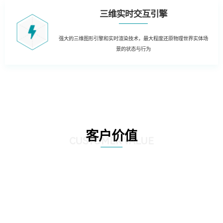
三维实时交互引擎
强大的三维图形引擎和实时渲染技术，最大程度还原物理世界实体场
景的状态与行为
客户价值
CUSTOMER VALUE
01
三维虚拟可视化平台：在现有资源管理系统数据库的基础上，以三维虚拟现实
的形式展现数据中心的运行情况。实现可视化管理和服务器设备物理位置的精
确定位。三维虚拟现实方式对机房楼层、设备区、设备安装部署情况及动力环
境等附属设施的直观展示，实时展现监控和报警数据。可实现360度视角调