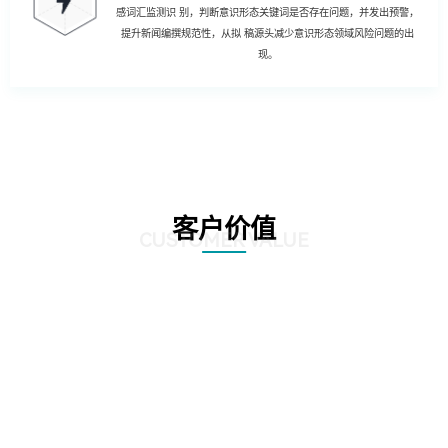
感词汇监测识 别，判断意识形态关键词是否存在问题，并发出预警，
提升新闻编撰规范性，从拟 稿源头减少意识形态领域风险问题的出
现。
客户价值
CUSTOMER VALUE
01
强化风险控制：AI智慧风控技术能够通过对新闻公文内容的深度分析和挖掘，
发现潜在的风险点，如敏感信息泄露、政策误读等。通过及时预警和提醒，帮
助客户规避潜在风险，确保新闻公文的准确性和合规性。