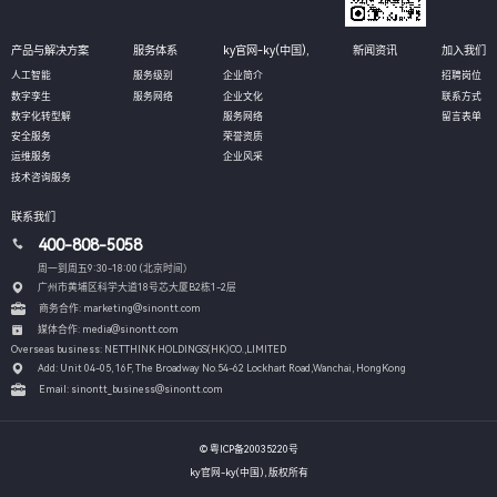
产品与解决方案
服务体系
ky官网-ky(中国),
新闻资讯
加入我们
人工智能
服务级别
企业简介
招聘岗位
数字孪生
服务网络
企业文化
联系方式
数字化转型解
服务网络
留言表单
安全服务
荣誉资质
运维服务
企业风采
技术咨询服务
联系我们
400-808-5058
周一到周五9:30-18:00 (北京时间）
广州市黄埔区科学大道18号芯大厦B2栋1-2层
商务合作: marketing@sinontt.com
媒体合作: media@sinontt.com
Overseas business: NETTHINK HOLDINGS(HK)CO.,LIMITED
Add: Unit 04-05, 16F, The Broadway No.54-62 Lockhart Road,
Wanchai, HongKong
Email: sinontt_business@sinontt.com
© 粤ICP备20035220号
ky官网-ky(中国), 版权所有