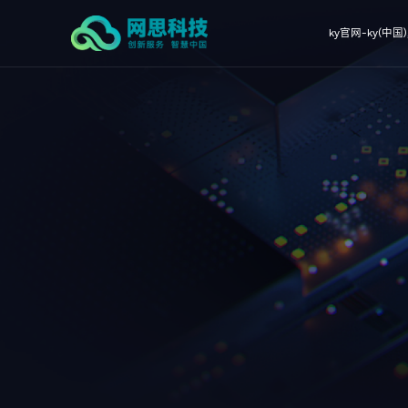
ky官网-ky(中国)