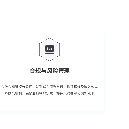
合规与风险管理
合法合规管控与监控，端到端全流程贯通；构建稽核及嵌入式风
险防范机制，满足业务管控需求，提升采购效率和风控水平