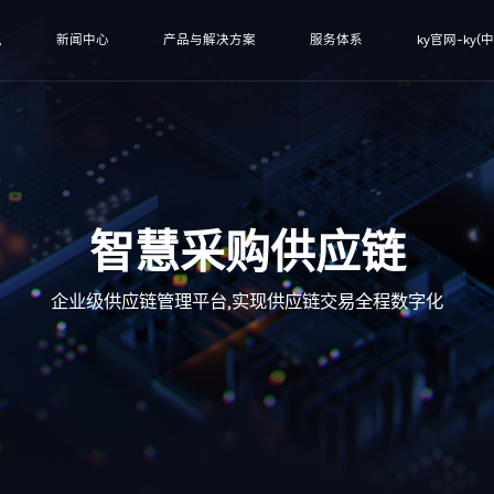
,
新闻中心
产品与解决方案
服务体系
ky官网-ky(中
智慧采购供应链
企业级供应链管理平台,实现供应链交易全程数字化