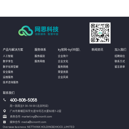
产品与解决方案
服务体系
ky官网-ky(中国),
新闻资讯
加入我们
人工智能
服务级别
企业简介
招聘岗位
数字孪生
服务网络
企业文化
联系方式
数字化转型解
服务网络
留言表单
安全服务
荣誉资质
运维服务
企业风采
技术咨询服务
联系我们
400-808-5058
周一到周五9:30-18:00 (北京时间）
广州市黄埔区科学大道18号芯大厦B2栋1-2层
商务合作: marketing@sinontt.com
媒体合作: media@sinontt.com
Overseas business: NETTHINK HOLDINGS(HK)CO.,LIMITED