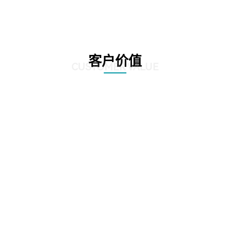
客户价值
CUSTOMER VALUE
01
显著提高业务处理速度，通过精准的数据分析和挖掘，发现潜在的风险点和异
常交易，确保业务的准确性和合规性。
02
客户能够降低运营成本，减少风险暴露，提升企业的竞
争力和稳健性。
03
客户依靠数据驱动的决策支持，制定更有效的业务策略和风险管理方案。