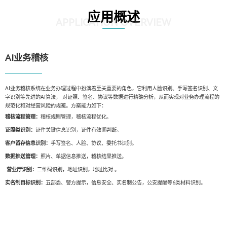
应用概述
APPLICATION OVERVIEW
AI业务稽核
AI业务稽核系统在业务办理过程中扮演着至关重要的角色，它利用人脸识别、手写签名识别、文
字识别等先进的AI算法， 对证照、签名、协议等数据进行精确分析，从而实现对业务办理流程的
规范化和对经营风险的规避。方案能力如下：
稽核流程管理：
稽核规则管理，稽核流程优化。
证照类识别：
证件关键信息识别，证件有效期判断。
客户留存信息识别：
手写签名、人脸、协议、委托书识别。
数据推送管理：
照片、单据信息推送，稽核结果推送。
营业厅识别：
二维码识别，地址识别，地址比对 。
实名制目标识别：
五部委、警方提示，信息安全、实名制公告，公安提醒等6类材料识别。