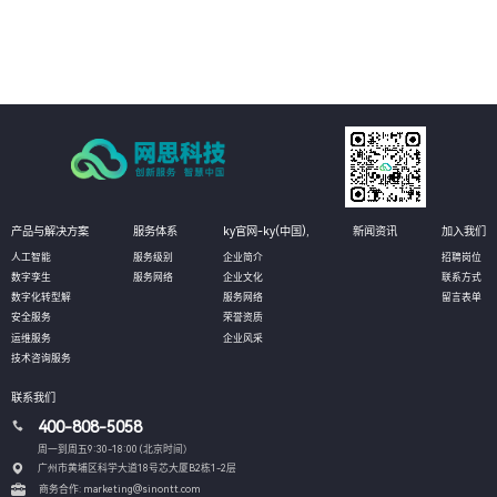
04
通过深度挖掘业务数据，AI技术可以发现新的业务模式和增长点，为客户创造
更多的商业价值。
产品与解决方案
服务体系
ky官网-ky(中国),
新闻资讯
加入我们
人工智能
服务级别
企业简介
招聘岗位
数字孪生
服务网络
企业文化
联系方式
数字化转型解
服务网络
留言表单
安全服务
荣誉资质
运维服务
企业风采
技术咨询服务
联系我们
400-808-5058
周一到周五9:30-18:00 (北京时间）
广州市黄埔区科学大道18号芯大厦B2栋1-2层
商务合作: marketing@sinontt.com